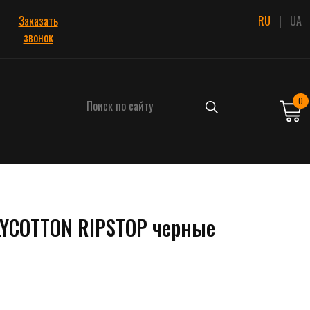
Заказать
RU
|
UA
звонок
0
YCOTTON RIPSTOP черные