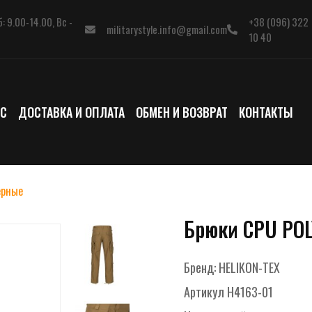
: 9.00-14.00, Вс -
+38 (096) 322
militarystyle.info@gmail.com
10 40
АС
ДОСТАВКА И ОПЛАТА
ОБМЕН И ВОЗВРАТ
КОНТАКТЫ
ерные
Брюки CPU POL
Бренд:
HELIKON-TEX
Артикул
H4163-01