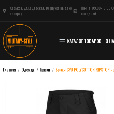
Харьков, ул.Кацарская, 18 (пункт выдачи
Пн-Пт: 09.00-18.00 Сб
товара)
выходной
КАТАЛОГ ТОВАРОВ
О Н
Главная
Одежда
Брюки
Брюки CPU POLYCOTTON RIPSTOP ч