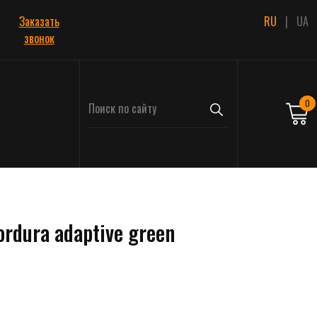
Заказать
RU
|
UA
звонок
0
ordura adaptive green