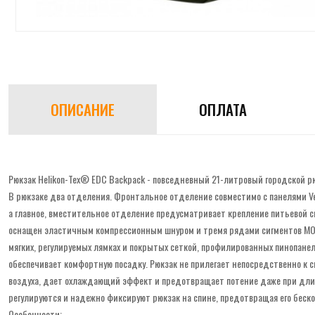
ОПИСАНИЕ
ОПЛАТА
Рюкзак Helikon-Tex® EDC Backpack - повседневный 21-литровый городской р
В рюкзаке два отделения. Фронтальное отделение совместимо с панелями Ver
а главное, вместительное отделение предусматривает крепление питьевой 
оснащен эластичным компрессионным шнуром и тремя рядами сигментов MOL
мягких, регулируемых лямках и покрытых сеткой, профилированных пинопанел
обеспечивает комфортную посадку. Рюкзак не прилегает непосредственно к 
воздуха, дает охлаждающий эффект и предотвращает потение даже при дл
регулируются и надежно фиксируют рюкзак на спине, предотвращая его беск
Особенности: