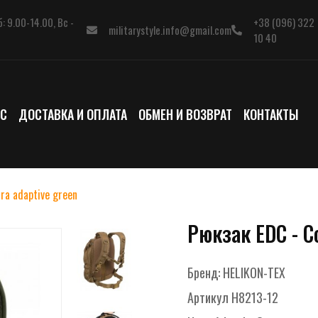
: 9.00-14.00, Вс -
+38 (096) 322
militarystyle.info@gmail.com
10 40
АС
ДОСТАВКА И ОПЛАТА
ОБМЕН И ВОЗВРАТ
КОНТАКТЫ
ra adaptive green
Рюкзак EDC - C
Бренд:
HELIKON-TEX
Артикул
H8213-12