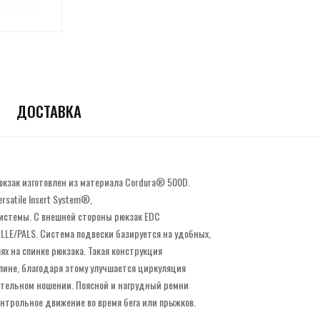
ДОСТАВКА
юкзак изготовлен из материала Cordura® 500D.
satile Insert System®,
системы. С внешней стороны рюкзак EDC
LE/PALS. Система подвески базируется на удобных,
ях на спинке рюкзака. Такая конструкция
спине, благодаря этому улучшается циркуляция
ительном ношении. Поясной и нагрудный ремни
онтрольное движение во время бега или прыжков.